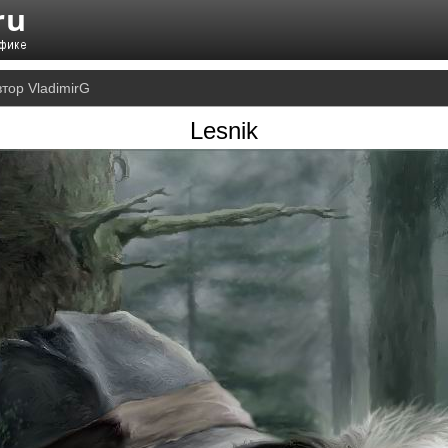
тор VladimirG
Lesnik