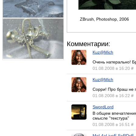
ZBrush, Photoshop, 2006
Комментарии:
Kuz@Mich
Очень натерально! Бр
01.08.2008 в 16:20
#
Kuz@Mich
Сорри! Про браш не 
01.08.2008 в 16:22
#
SwordLord
В общем впечатления 
смысле "текстура"
01.08.2008 в 16:51
#
MoL4aLivoE SeRDcE