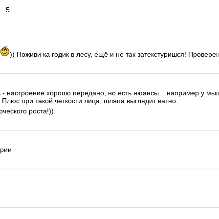
...5
)) Поживи ка годик в лесу, ещё и не так затекстуришся! Проверен
 - настроение хорошо передано, но есть нюансы... например у мыш
 Плюс при такой четкости лица, шляпа выглядит ватно.
ческого роста!))
арии