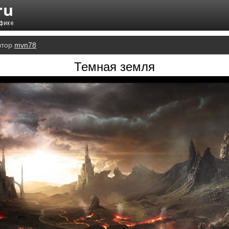
втор
mvn78
Темная земля