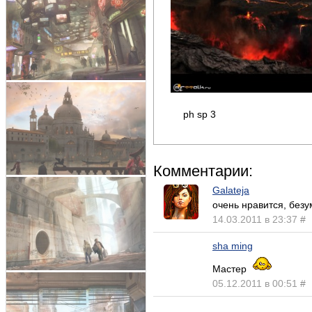
ph sp 3
Комментарии:
Galateja
очень нравится, безу
14.03.2011 в 23:37
#
sha ming
Мастер
05.12.2011 в 00:51
#