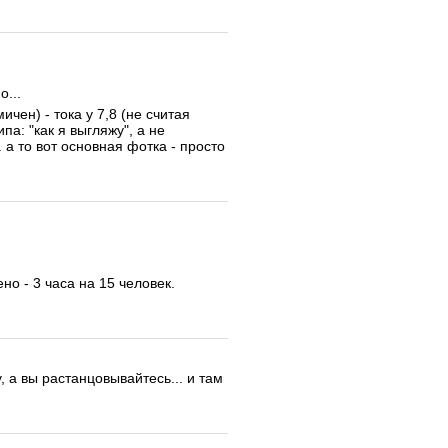
о...
ен) - тока у 7,8 (не считая
а: "как я выгляжу", а не
. а то вот основная фотка - просто
о - 3 часа на 15 человек.
у, а вы растанцовывайтесь... и там