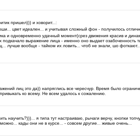
итик пришел))) и ховорит...:
ши... цвет идеален... и учитывая сложный фон - получилось отличн
ка и одновременно удачный момент(срез движения красив и динамич
их подкачало выражение лица - именно оно выдает озабоченность тип
... лучше вообще - тайком их ловить... чтоб не знали, шо фоткают..
жений лиц это да)) напряглись все чересчур. Время было ограничен
привыкать ко всему. Не всем удалось к сожалению.
рить научить?)))... я типа тут настраиваю, рычаги верчу, кнопки топч
ожно... кады они не в курсе... - совсем другие... живые очень...