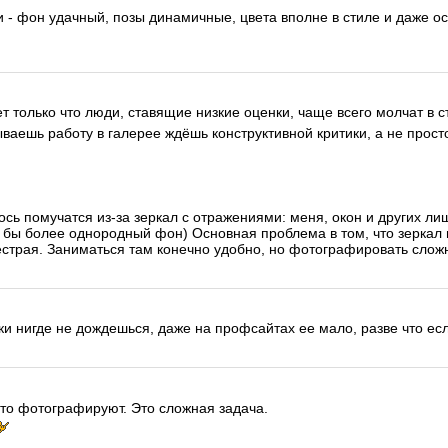
- фон удачный, позы динамичные, цвета вполне в стиле и даже о
т только что люди, ставящие низкие оценки, чаще всего молчат в с
ваешь работу в галерее ждёшь конструктивной критики, а не просто
сь помучатся из-за зеркал с отражениями: меня, окон и других ли
 бы более однородный фон) Основная проблема в том, что зеркал 
пёстрая. Заниматься там конечно удобно, но фотографировать слож
ки нигде не дождешься, даже на профсайтах ее мало, разве что если
то фотографируют. Это сложная задача.