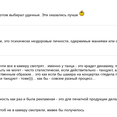
 Потом выбирал удачные. Эти оказались лучше
, это психически нездоровые личности, одержимые маниями или 
чти все в камеру смотрят... именно у танца - это крадет динамику,
ыть не могет - чисто статистически, если действительно - танцуют, а
ественным образом... это как если бы шакира на концертах глядела п
 танцуют - тоже)))... как бы - совсем разный процесс...
ость как раз и была рекламная - это для печатной продукции дела
чтоб не в камеру смотрели, живее бы получилось