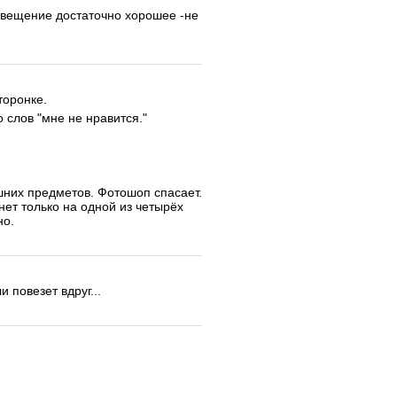
свещение достаточно хорошее -не
торонке.
 слов "мне не нравится."
шних предметов. Фотошоп спасает.
нет только на одной из четырёх
но.
 повезет вдруг...