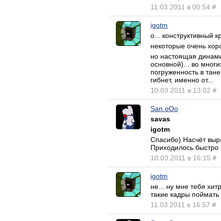
11.03.2011 в 00:54
#
igotm
о... конструктивный кр
некоторые очень хоро
но настоящая динами
основной)... во мног
погруженность в танец
гибнет, именно от...
10.03.2011 в 13:02
#
San oOo
savas
igotm
Спасибо) Насчёт выра
Приходилось быстро 
10.03.2011 в 16:15
#
igotm
не... ну мне тебя хит
такие кадры поймать м
11.03.2011 в 16:57
#