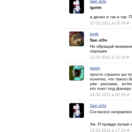
San oOo
igotm
а делал и так и так.
11.03.2011 в 19:10
#
jonik
San oOo
Не обращай внимание
хорошие.
11.03.2011 в 23:18
#
igotm
просто странно шо по
понятно, что такого б
уже - реклама... ест
кто поют под фанеру и
14.03.2011 в 00:29
#
San oOo
Согласен) направленн
Хм. И правда лучше 
13.03.2011 в 17:24
#