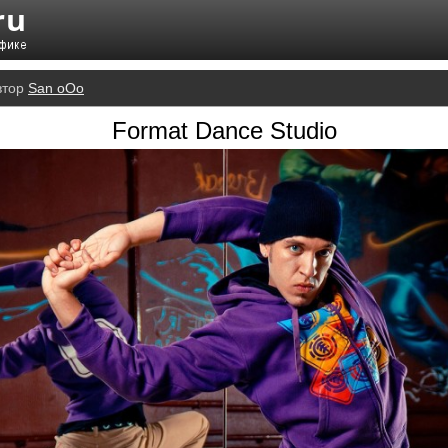
втор
San oOo
Format Dance Studio