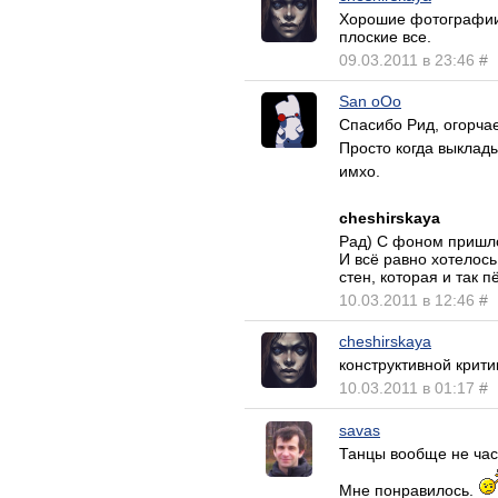
Хорошие фотографии 
плоские все.
09.03.2011 в 23:46
#
San oOo
Спасибо Рид, огорчае
Просто когда выклады
имхо.
cheshirskaya
Рад) С фоном пришло
И всё равно хотелось
стен, которая и так 
10.03.2011 в 12:46
#
cheshirskaya
конструктивной крити
10.03.2011 в 01:17
#
savas
Танцы вообще не час
Мне понравилось.