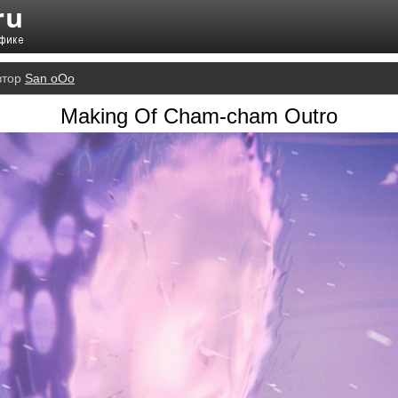
втор
San oOo
Making Of Cham-cham Outro