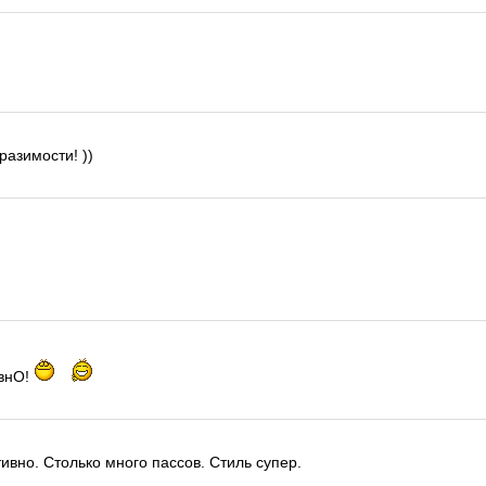
разимости! ))
ивнО!
ивно. Столько много пассов. Стиль супер.