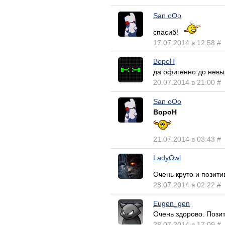
San oOo
спасиб!
17.07.2014 в 12:58
#
BopoH
да офигенно до невы
20.07.2014 в 21:00
#
San oOo
BopoH
21.07.2014 в 03:43
#
LadyOwl
Очень круто и позит
28.07.2014 в 02:22
#
Eugen_gen
Очень здорово. Позит
28.07.2014 в 17:09
#