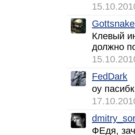
15.10.201
Gottsnake
Клевый ин
должно п
15.10.201
FedDark
оу пасибк
17.10.201
dmitry_so
ФЕдя, зач