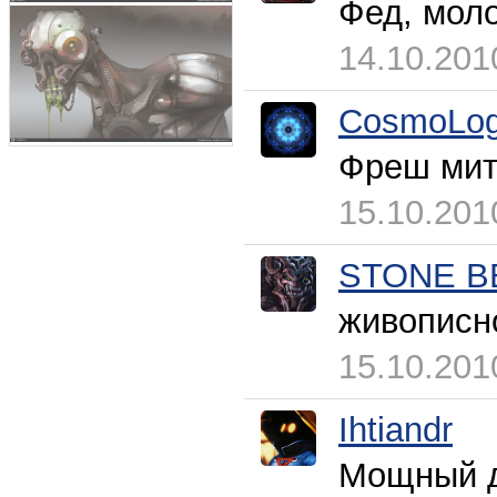
Фед, моло
14.10.201
CosmoLog
Фреш мит
15.10.201
STONE B
живописн
15.10.201
Ihtiandr
Мощный 