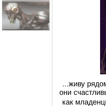
...живу ряд
они счастлив
как младенц