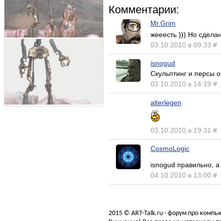
Комментарии:
Mr.Grim
жееесть ))) Но сдела
03.10.2010 в 09:33
#
isnogud
Скульптинг и персы 
03.10.2010 в 14:19
#
alterlegen
03.10.2010 в 19:31
#
CosmoLogic
isnogud правильно, 
04.10.2010 в 13:00
#
2015 © ART-Talk.ru - форум про комп