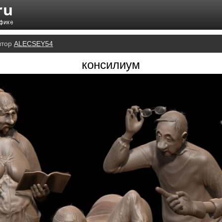
втор
ALECSEY54
консилиум