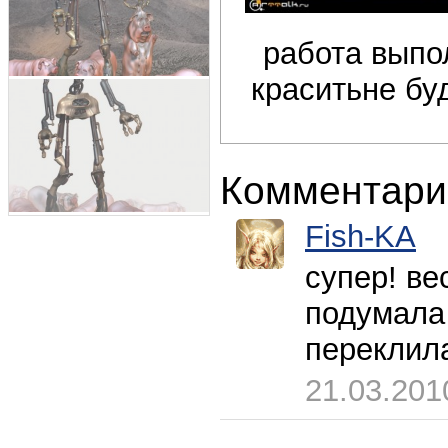
работа выпол
краситьне бу
Комментари
Fish-KA
супер! ве
подумала 
переклил
21.03.201