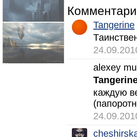
Комментари
Tangerine
Таинствен
24.09.201
alexey mu
Tangerin
каждую в
(папоротн
24.09.201
cheshirsk