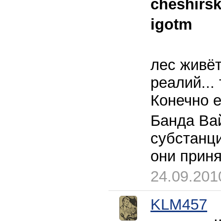
cheshirs
igotm
лес живёт
реалий...
Конечно е
Банда Ва
субстанци
они приня
24.09.201
KLM457