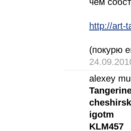
чем собст
http://art
(покурю 
24.09.201
alexey mu
Tangerin
cheshirs
igotm
KLM457