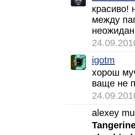
красиво! 
между пап
неожидан
24.09.201
igotm
хорош муч
ваще не по
24.09.201
alexey mu
Tangerin