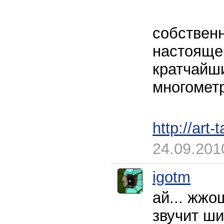
собственн
настояще
кратчайш
многометр
http://art
24.09.201
igotm
ай... жжош
звучит ши