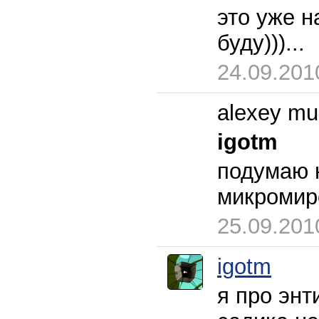
это уже н
буду)))...
24.09.201
alexey mu
igotm
подумаю 
микромире
25.09.201
igotm
я про энт