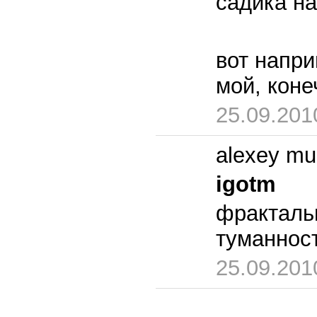
садика на
вот напр
мой, коне
25.09.201
alexey mu
igotm
фрактальн
туманност
25.09.201