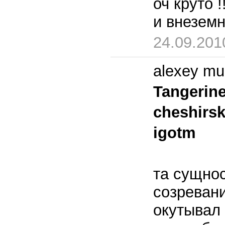
оч круто 
и внеземн
24.09.201
alexey mu
Tangerin
cheshirs
igotm
та сущно
созреван
окутывал 