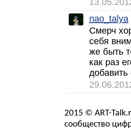
13.05.201
nao_talya
Смерч хор
себя вни
же быть т
как раз е
добавить 
29.06.201
2015 © ART-Talk.
сообщество цифр