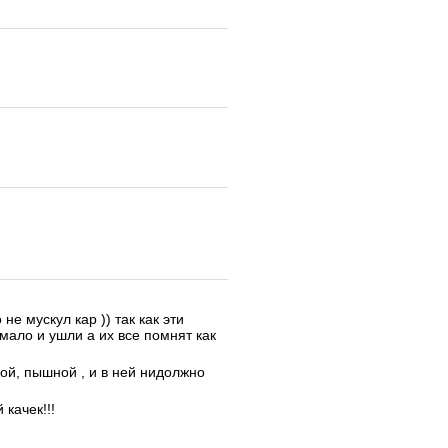
не мускул кар )) так как эти
мало и ушли а их все помнят как
ой, пышной , и в ней нидолжно
качек!!!