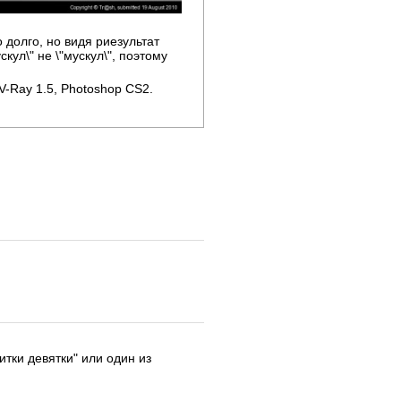
 долго, но видя риезультат
кул\" не \"мускул\", поэтому
V-Ray 1.5, Photoshop CS2.
итки девятки" или один из