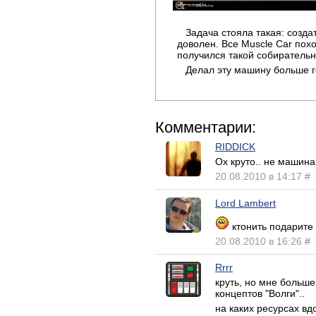
Задача стояла такая: созда
доволен. Все Muscle Car похо
получился такой собирательн
Делал эту машину больше го
Комментарии:
RIDDICK
Ох круто.. не машина
20.08.2010 в 14:17
#
Lord Lambert
ктонить подарите
20.08.2010 в 16:26
#
Rrrr
круть, но мне больше
концептов "Волги"..
на каких ресурсах в