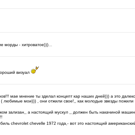
е морды - хитроватое)))...
хороший визуал
в!!! мае мнение ты зделал концепт кар наших дней))) а это далеко 
( любимые мои))) , они отжили свое!,, как молодые звезды пожили 
ком зализан,, а настоящий мускул ,, должен быть накачиной машин
!!
ль chevrolet chevelle 1972 года,- вот это настоящий американский 