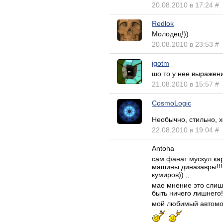
20.08.2010 в 17:24
#
Redlok
Молодец!))
20.08.2010 в 23:53
#
igotm
шо то у нее выражени
21.08.2010 в 15:57
#
CosmoLogic
Необычно, стильно, 
22.08.2010 в 19:04
#
Antoha
сам фанат мускул каро
машины диназавры!!! 
кумиров)) ,,
мае мнение это слиш
быть ничего лишнего!
мой любимый автомоби