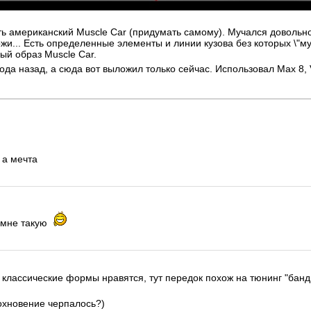
ть американский Muscle Car (придумать самому). Мучался довольно
жи... Есть определенные элементы и линии кузова без которых \"мус
ый образ Muscle Car.
да назад, а сюда вот выложил только сейчас. Использовал Max 8, 
 а мечта
 мне такую
 классические формы нравятся, тут передок похож на тюнинг "банд
дохновение черпалось?)