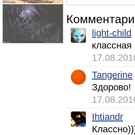
Комментари
light-child
классная 
17.08.201
Tangerine
Здорово!
17.08.201
Ihtiandr
Классно))