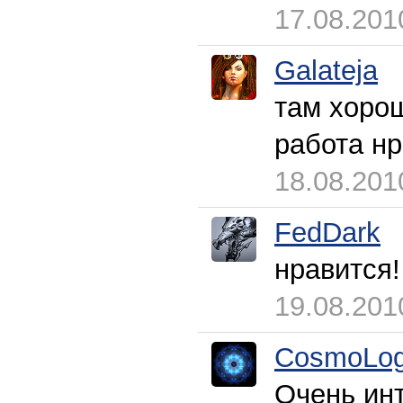
17.08.201
Galateja
там хоро
работа нр
18.08.201
FedDark
нравится!
19.08.201
CosmoLog
Очень ин