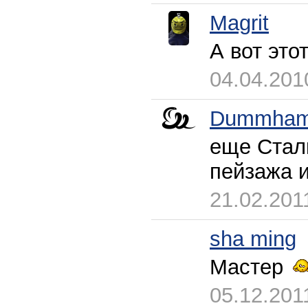
Magrit
А вот это
04.04.201
Dummham
еще Сталк
пейзажа 
21.02.201
sha ming
Мастер
05.12.201