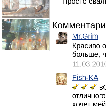
Просто свал
Комментари
Mr.Grim
Красиво 
больше, 
11.03.201
Fish-KA
вО
отличного
хочет мей