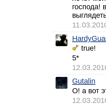
господа! 
выглядет
11.03.201
HardyGua
true!
5*
12.03.201
Gutalin
О! а вот 
12.03.201