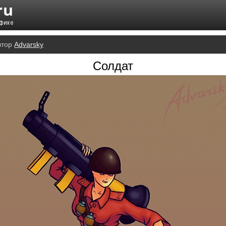
втор
Advarsky
Солдат