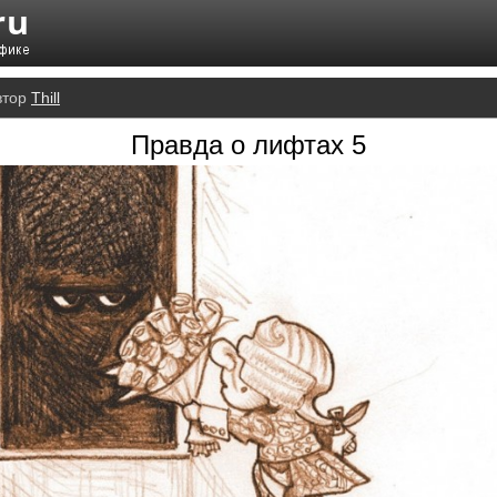
втор
Thill
Правда о лифтах 5