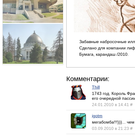
Забавные набросочные ил
Сделано для компании лифт
Бумага, карандаш /2010.
Комментарии:
Thill
1743 год. Король Фра
его очередной пассии
24.01.2010 в 14:41
#
igotm
мегабомба!!!)))... че
03.09.2010 в 21:23
#