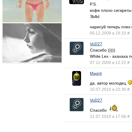
P.S.
кофе плохо сигареты
ЗЫЫ
нарисуй теперь плиз 
06.12.2009 в 19:10
#
VoD27
Спасибо )))))
White Lex - ахахаха 
07.12.2009 в 12:22
#
Magrit
да, автор молодец
10.07.2010 в 22:30
#
VoD27
Спасибо
21.07.2010 в 17:06
#