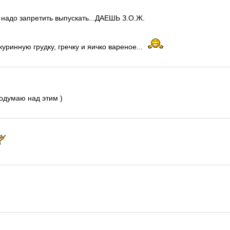
 надо запретить выпускать...ДАЕШЬ З.О.Ж.
куринную грудку, гречку и яичко вареное...
подумаю над этим )