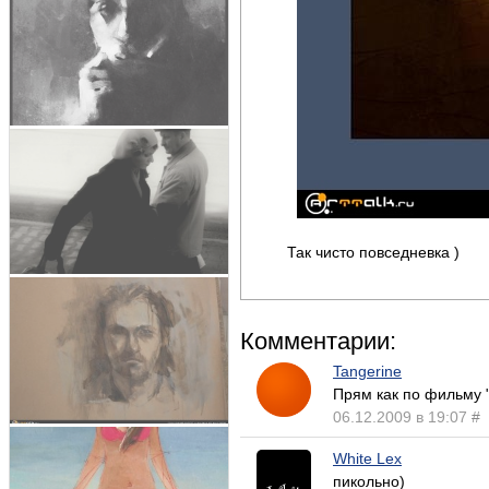
Так чисто повседневка )
Комментарии:
Tangerine
Прям как по фильму "
06.12.2009 в 19:07
#
White Lex
пикольно)