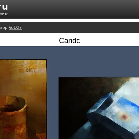
втор
VoD27
Candc