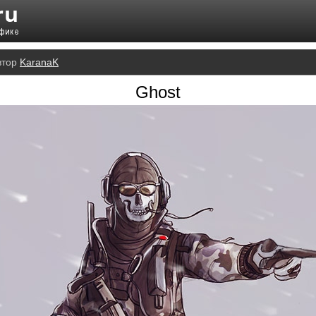
втор
KaranaK
Ghost