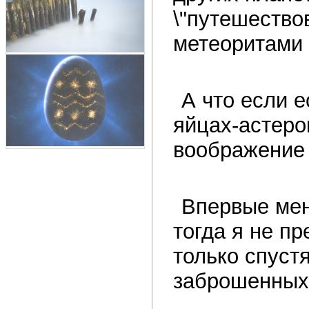
\"путешествов
метеоритами 
А что если е
яйцах-астеро
воображение 
Впервые мен
тогда я не пр
только спустя
заброшенных 