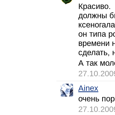
Красиво.
должны бы
ксеногала
он типа р
времени н
сделать, 
А так мо
27.10.200
Ainex
очень по
27.10.200