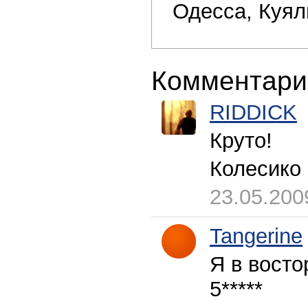
Одесса, Куял
Комментари
RIDDICK
Круто!
Колесико 
23.05.200
Tangerine
Я в восто
5*****