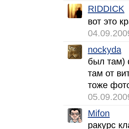
RIDDICK
вот это к
04.09.200
nockyda
был там) 
там от в
тоже фото
05.09.200
Mifon
ракурс кл