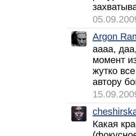
захватыва
05.09.200
Argon Ram
аааа, даа,
момент из
жутко все
автору б
15.09.200
cheshirsk
Какая кра
(фокусно