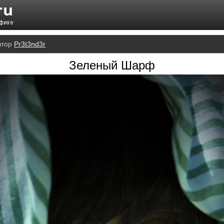
втор
Pr3t3nd3r
Зеленый Шарф