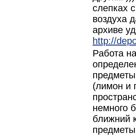
слепках с
воздуха д
архиве уд
http://depo
Работа н
определен
предметы
(лимон и 
простран
немного б
ближний к
предметы 