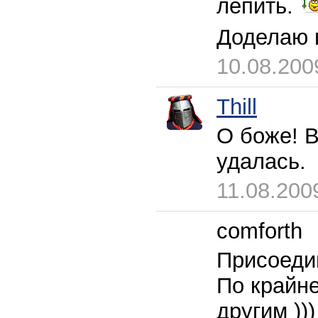
лепить.
Доделаю 
10.08.200
Thill
О боже! 
удалась.
11.08.200
comforth
Присоедин
По крайне
другим ))