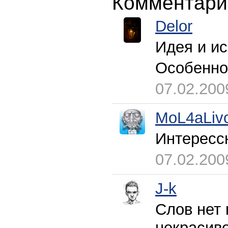
Комментари
Delor
Идея и и
Особенно
07.02.200
MoL4aLiv
Интерессн
07.02.200
J-k
Слов нет 
некрасиво