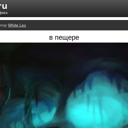
втор
White Lex
в пещере