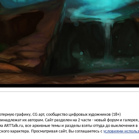
ьютерную графику, CG арт, сообщество цифровых художников (18+)
инадлежат их авторам. Сайт разделен на 2 части - новый форум и галерея
а ARTTalk.ru, все архивные темы и разделы взяты оттуда до выключения в 
кого характера. Просматривая сайт, Вы соглашаетесь с
условиями исполь