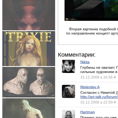
Вторая картинка подобной 
по направлению концепт арта
Комментарии:
Nikita
Глубины не хватает.
сильные художники в
15.12.2008 в 16:56
#
Melentiev A
Согласен с Никитой.)
http://art-talk.ru/foru
15.12.2008 в 22:59
#
Hartman
Помимо того что уже 