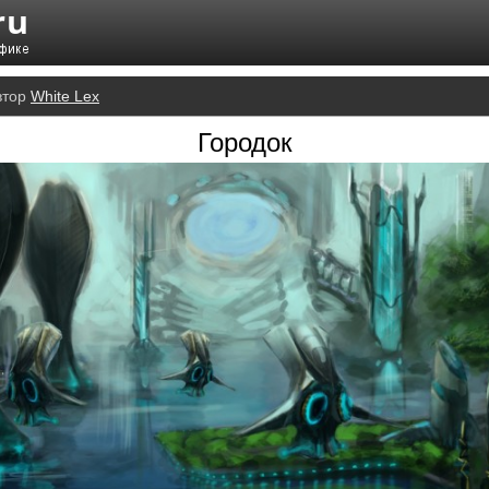
втор
White Lex
Городок