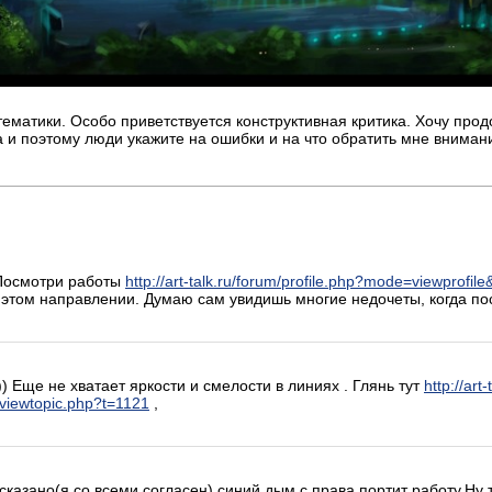
тематики. Особо приветствуется конструктивная критика. Хочу про
 и поэтому люди укажите на ошибки и на что обратить мне вниман
 Посмотри работы
http://art-talk.ru/forum/profile.php?mode=viewprofile
 этом направлении. Думаю сам увидишь многие недочеты, когда по
)) Еще не хватает яркости и смелости в линиях . Глянь тут
http://art
m/viewtopic.php?t=1121
,
сказано(я со всеми согласен),синий дым с права портит работу.Ну т