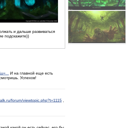
должать и дальше развиваться
ие подскажите))
&u=...
И на главной еще есть
смотришь. Успехов!
-talk.ru/forum/viewtopic.php?t=1115
,
акой какой он есть сейчас ,его бы