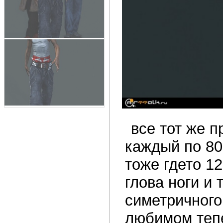
все тот же п
каждый по 80
тоже гдето 1
глова ноги и 
симетричного
любимом тепе