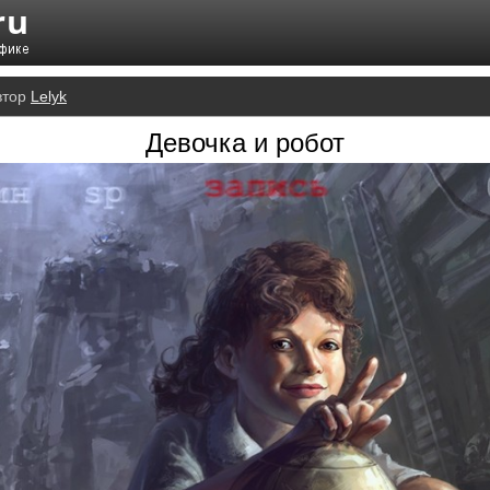
втор
Lelyk
Девочка и робот