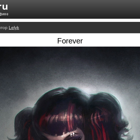
втор
Lelyk
Forever