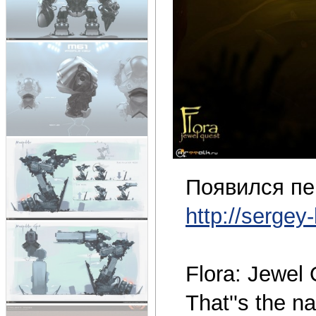
Появился пе
http://sergey
Flora: Jewel
That''s the n