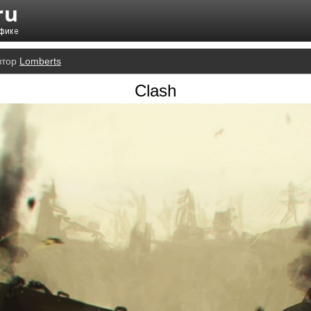
втор
Lomberts
Clash