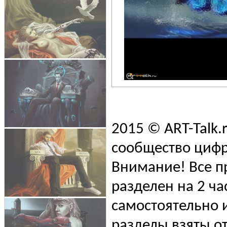
2015 © ART-Talk.
сообщество цифр
Внимание! Все п
разделен на 2 ча
самостоятельно и
разделы взяты от