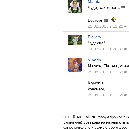
Matata
Чудо, как хороша!!!!!
Восторг!!!!!
22.02.2013 в 12:22
#
Fialleta
Чудесно!
01.07.2013 в 20:31
#
Vilvarin
Matata
,
Fialleta
, оче
25.08.2013 в 13:57
#
Kryvonis
красиво!)
25.08.2013 в 13:59
#
2015 © ART-Talk.ru - форум про комп
Внимание! Все права на материалы пр
самостоятельно и архив старого форум