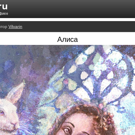
втор
Vilvarin
Алиса