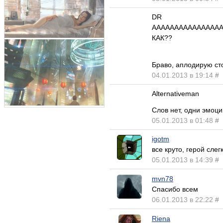
DR
АААААААААААААААА
КАК??
Браво, аплодирую ст
04.01.2013 в 19:14
#
Alternativeman
Слов нет, одни эмоц
05.01.2013 в 01:48
#
igotm
все круто, герой слегк
05.01.2013 в 14:39
#
mvn78
Спасибо всем
06.01.2013 в 22:22
#
Riena