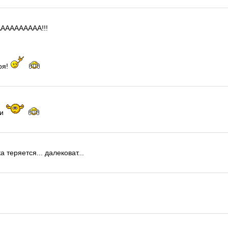
ААААААААА!!!
оя!
ии
а теряется... далековат...