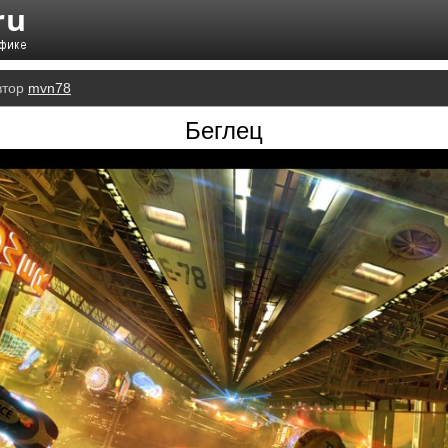
втор
mvn78
Беглец