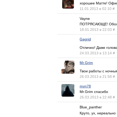
хорошее Матте! Офиг
11.01.2013 в 02:10
#
Vayne
ПОТРЯСАЮЩЕ! Обожаю
18.01.2013 в 22:03
#
Gagrid
Отлично! Даже голов
24.03.2013 в 13:14
#
Mr.Grim
Твои работы с ночны
26.03.2013 в 21:58
#
mvn78
Mr.Grim спасибо
26.03.2013 в 22:48
#
Blue_panther
Круто, ух, нереально 