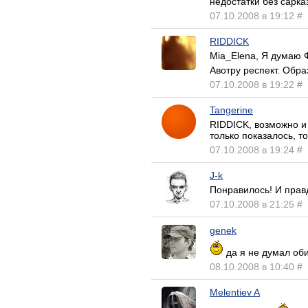
недостатки без сарк
07.10.2008 в 19:12
#
RIDDICK
Mia_Elena, Я думаю Ф
Авотру респект. Обра
07.10.2008 в 19:22
#
Tangerine
RIDDICK, возможно и 
только показалось, т
07.10.2008 в 19:24
#
J-k
Понравилось! И прав
07.10.2008 в 21:25
#
genek
да я не думал оби
08.10.2008 в 10:40
#
Melentiev A