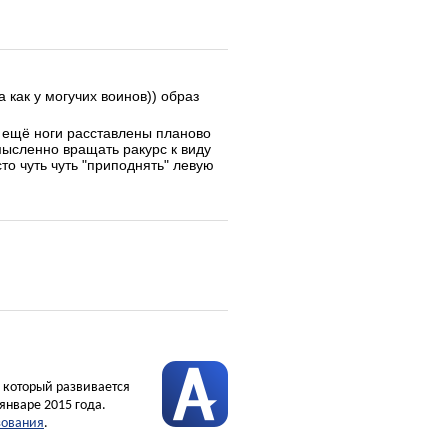
 как у могучих воинов)) образ
а ещё ноги расставлены планово
мысленно вращать ракурс к виду
то чуть чуть "приподнять" левую
, который развивается
январе 2015 года.
зования
.