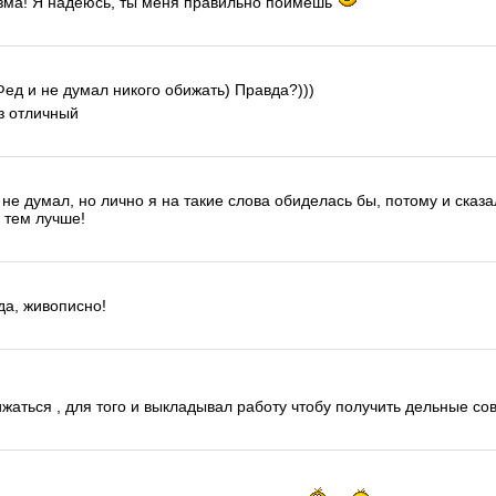
азма! Я надеюсь, ты меня правильно поймешь
ед и не думал никого обижать) Правда?)))
з отличный
не думал, но лично я на такие слова обиделась бы, потому и сказал
о тем лучше!
да, живописно!
жаться , для того и выкладывал работу чтобу получить дельные со