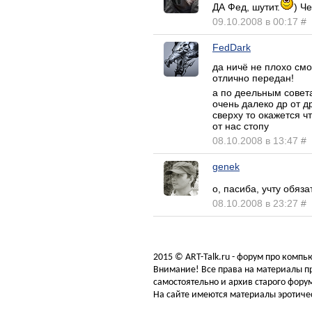
ДА Фед, шутит.
) Ч
09.10.2008 в 00:17
#
FedDark
да ничё не плохо смо
отлично передан!
а по деельным совет
очень далеко др от д
сверху то окажется ч
от нас стопу
08.10.2008 в 13:47
#
genek
о, пасиба, учту обяз
08.10.2008 в 23:27
#
2015 © ART-Talk.ru - форум про комп
Внимание! Все права на материалы пр
самостоятельно и архив старого форум
На сайте имеются материалы эротичес