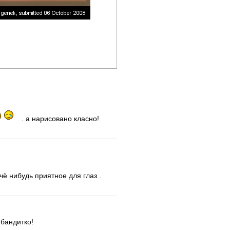
. а нарисовано класно!
чё нибудь приятное для глаз .
 бандитко!