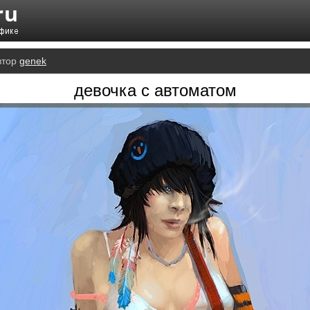
втор
genek
девочка с автоматом