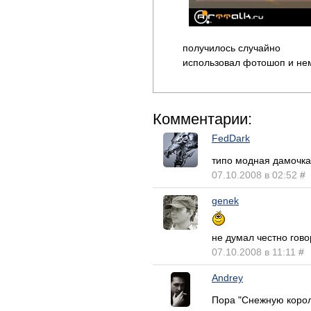
получилось случайно
использовал фотошоп и не
Комментарии:
FedDark
типо модная дамочка,
07.10.2008 в 02:52
#
genek
не думал честно гово
07.10.2008 в 11:11
#
Andrey
Пора "Снежную корол