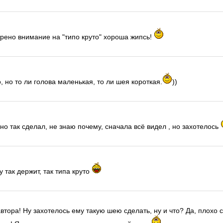
стрено внимание на "типо круто" хороша жипсь!
 но то ли голова маленькая, то ли шея короткая.
))
о так сделал, не знаю почему, сначала всё видел , но захотелось
у так держит, так типа круто
втора! Ну захотелось ему такую шею сделать, ну и что? Да, плохо 