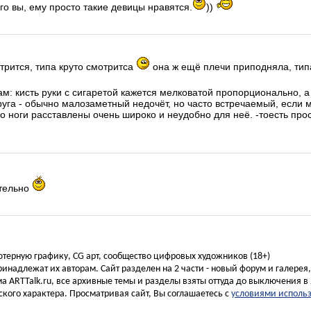
его вы, ему просто такие девицы нравятся.
))
трится, типа круто смотритса
она ж ещё плечи приподняла, типа
ам: кисть руки с сигаретой кажется мелковатой пропорционально, 
руга - обычно малозаметный недочёт, но часто встречаемый, если 
то ноги расставлены очень широко и неудобно для неё. -тоесть прос
ательно
ьютерную графику, CG арт, сообщество цифровых художников (18+)
инадлежат их авторам. Сайт разделен на 2 части - новый форум и галерея
а ARTTalk.ru, все архивные темы и разделы взяты оттуда до выключения в 
кого характера. Просматривая сайт, Вы соглашаетесь с
условиями исполь