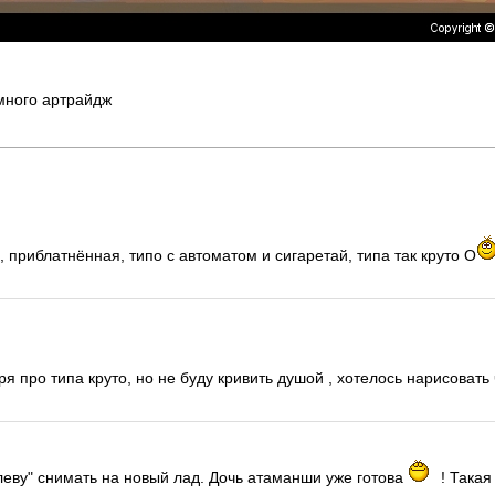
много артрайдж
 приблатнённая, типо с автоматом и сигаретай, типа так круто O
ря про типа круто, но не буду кривить душой , хотелось нарисовать 
еву" снимать на новый лад. Дочь атаманши уже готова
! Такая