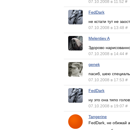
07.10.2008 в 11:52
#
FedDark
не кстати тут не зао
07.10.2008 в 13:48
#
Melentiev A
Здорово нарисованно,
07.10.2008 в 14:44
#
genek
пасиб, шею специальн
07.10.2008 в 17:53
#
FedDark
ну это она типо голов
07.10.2008 в 19:07
#
Tangerine
FedDark, не обижай а