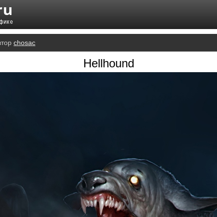
втор
chosac
Hellhound