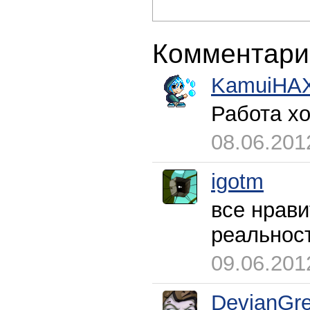
Комментари
KamuiHA
Работа хо
08.06.201
igotm
все нрави
реальност
09.06.201
DevianGr