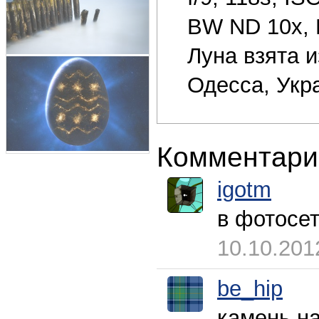
BW ND 10x, L
Луна взята и
Одесса, Укр
Комментари
igotm
в фотосет
10.10.201
be_hip
камень н