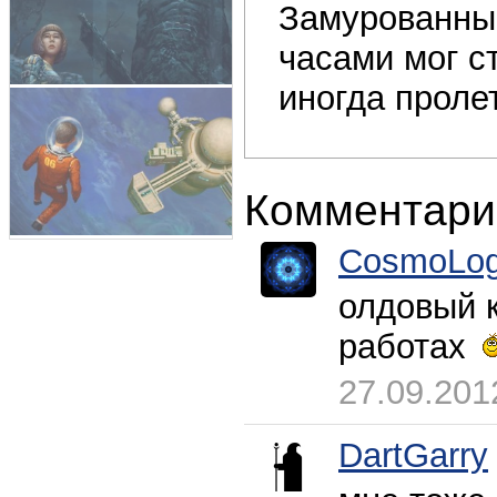
Замурованный
часами мог с
иногда пролет
Комментари
CosmoLog
олдовый 
работах
27.09.201
DartGarry