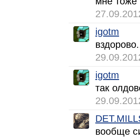
мне тоже
27.09.201
igotm
вздорово.
29.09.201
igotm
так олдово
29.09.201
DET.MILL
вообще с