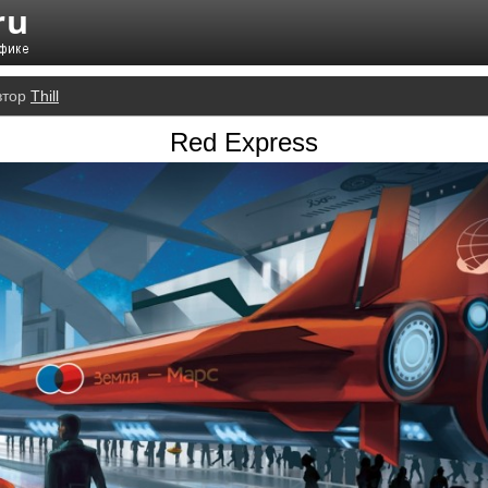
втор
Thill
Red Express