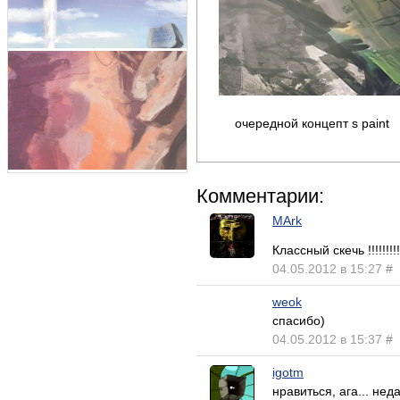
очередной концепт s paint
Комментарии:
MArk
Классный скечь !!!!!!!!
04.05.2012 в 15:27
#
weok
спасибо)
04.05.2012 в 15:37
#
igotm
нравиться, ага... не