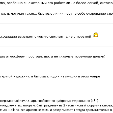
тво, особенно с некоторыми его работами - с более легкой, скетчев
а кисть летучая такая... быстрые линии несут в себе очарование стр
 ассоциации вызывает с чем-то светлым, а не с тюрьмой
зать атмосферу, пространство. а не тяжелые тюремные деньки)
ь крутой художник. я бы сказал один из лучших в этом жанре
ьютерную графику, CG арт, сообщество цифровых художников (18+)
инадлежат их авторам. Сайт разделен на 2 части - новый форум и галерея
а ARTTalk.ru, все архивные темы и разделы взяты оттуда до выключения в 