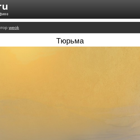
втор
weok
Тюрьма