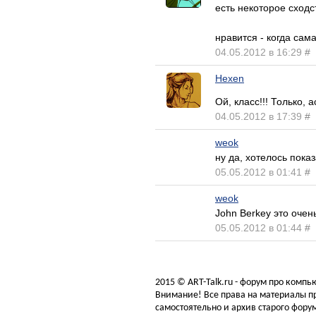
есть некоторое сходс
нравится - когда сам
04.05.2012 в 16:29
#
Hexen
Ой, класс!!! Только,
04.05.2012 в 17:39
#
weok
ну да, хотелось пока
05.05.2012 в 01:41
#
weok
John Berkey это очен
05.05.2012 в 01:44
#
2015 © ART-Talk.ru - форум про комп
Внимание! Все права на материалы пр
самостоятельно и архив старого форум