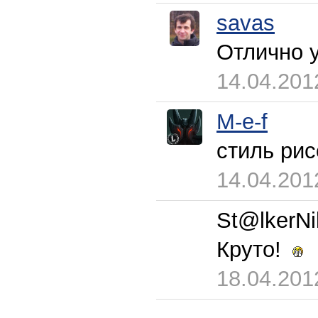
savas
Отлично у
14.04.201
M-e-f
стиль ри
14.04.201
St@lkerNi
Круто!
18.04.201