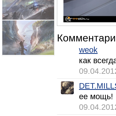
Комментари
weok
как всегд
09.04.201
DET.MILL
ee мощь!
09.04.201