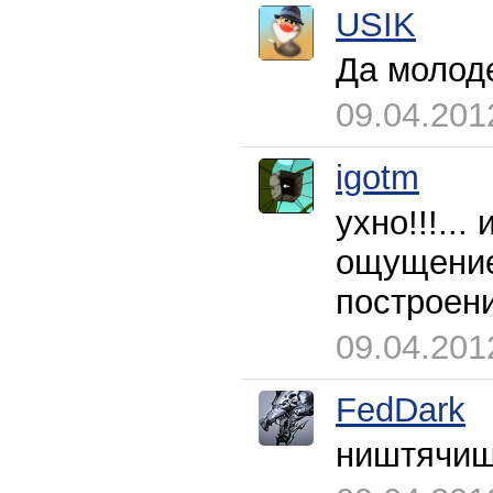
USIK
Да молод
09.04.201
igotm
ухно!!!...
ощущением
построени
09.04.201
FedDark
ништячищ