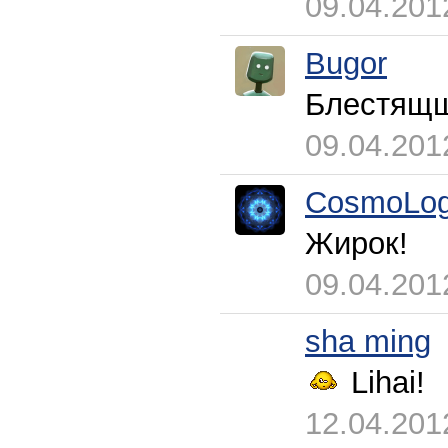
09.04.201
Bugor
Блестящ
09.04.201
CosmoLog
Жирок!
09.04.201
sha ming
Lihai!
12.04.201