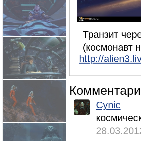
Транзит чер
(космонавт 
http://alien3.l
Комментари
Cynic
космическ
28.03.201