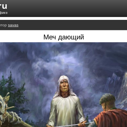
втор
savas
Меч дающий