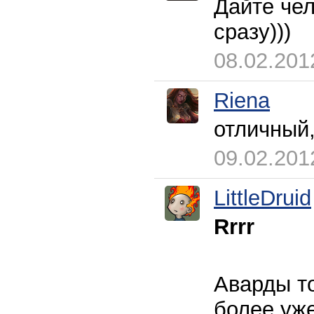
Дайте чел
сразу)))
08.02.201
Riena
отличный
09.02.201
LittleDruid
Rrrr
Аварды то
более уже