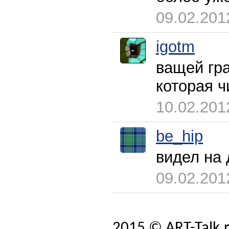
09.02.201
igotm
ващей гра
которая ч
10.02.201
be_hip
видел на 
09.02.201
2015 © ART-Talk.