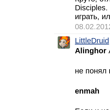
Disciples
играть, и
08.02.201
LittleDruid
Alinghor
А
не понял 
enmah