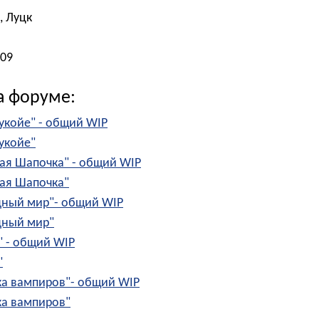
, Луцк
009
а форуме:
укойе" - общий WIP
укойе"
ая Шапочка" - общий WIP
ая Шапочка"
дный мир"- общий WIP
дный мир"
" - общий WIP
"
ка вампиров"- общий WIP
ка вампиров"