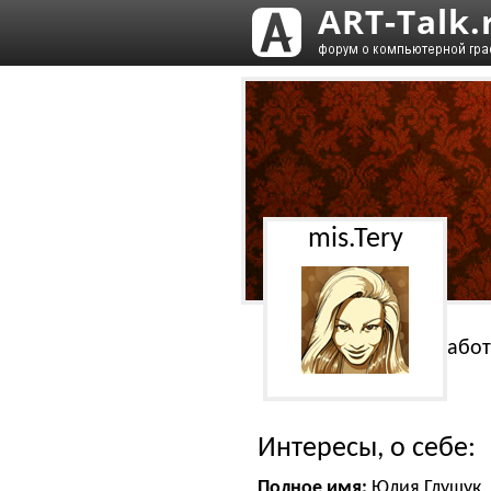
mis.Tery
Работ
Интересы, о себе:
Полное имя:
Юлия Глущук