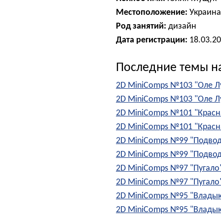
Местоположение:
Украина
Род занятий:
дизайн
Дата регистрации:
18.03.2
Последние темы н
2D MiniComps №103 "Оле Л
2D MiniComps №103 "Оле Л
2D MiniComps №101 "Красн
2D MiniComps №101 "Красн
2D MiniComps №99 "Подво
2D MiniComps №99 "Подво
2D MiniComps №97 "Пугало
2D MiniComps №97 "Пугало
2D MiniComps №95 "Влады
2D MiniComps №95 "Влады