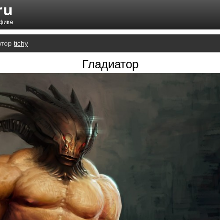
втор
tichy
Гладиатор