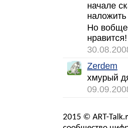
начале ск
наложить 
Но вобщем
нравится!
30.08.200
Zerdem
хмурый д
09.09.200
2015 © ART-Talk.