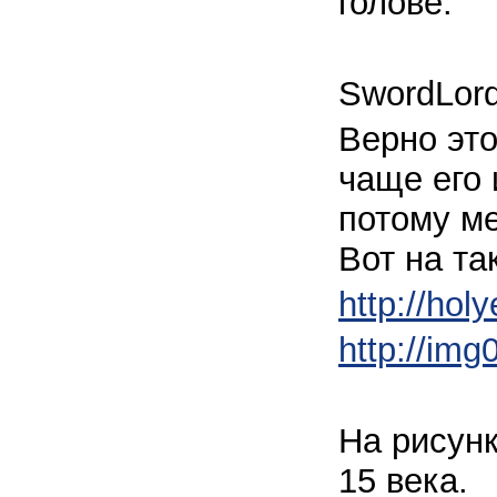
голове.
SwordLord
Верно это
чаще его
потому ме
Вот на та
http://ho
http://img
На рисун
15 века.