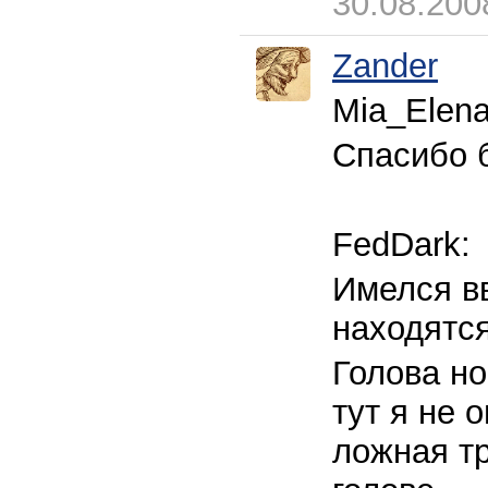
30.08.200
Zander
Mia_Elena
Спасибо 
FedDark:
Имелся вв
находятс
Голова но
тут я не 
ложная т