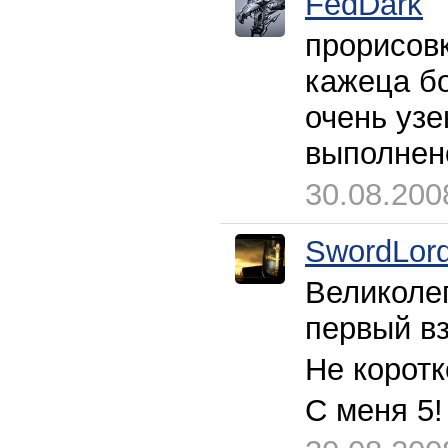
FedDark
прорисовк
кажеца бо
очень узе
выполнен
30.08.200
SwordLor
Великолеп
первый вз
Не коротк
С меня 5