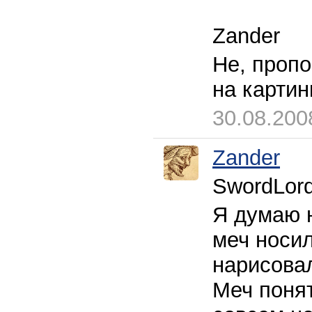
Zander
Не, пропо
на картин
30.08.200
Zander
SwordLor
Я думаю 
меч носил
нарисовал
Меч поня