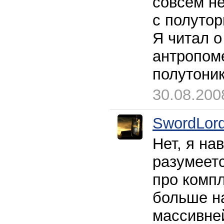
совсем не
с полутор
Я читал о
антропоме
полутоник
30.08.200
SwordLor
Нет, я на
разумеетс
про компл
больше на
массивней