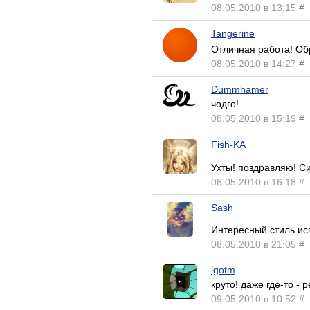
08.05.2010 в 13:15
#
Tangerine
Отличная работа! Об
08.05.2010 в 14:27
#
Dummhamer
чодго!
08.05.2010 в 15:19
#
Fish-KA
Ухты! поздравляю! С
08.05.2010 в 16:18
#
Sash
Интересный стиль ис
08.05.2010 в 21:05
#
igotm
круто! даже где-то - р
09.05.2010 в 10:52
#