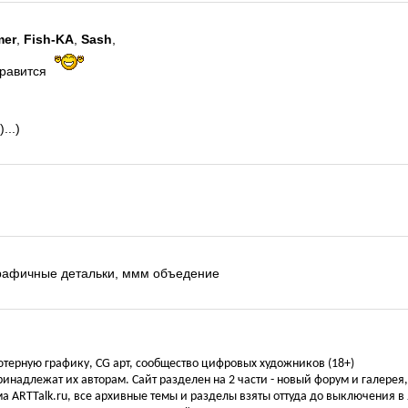
er
,
Fish-KA
,
Sash
,
нравится
...)
!
 графичные детальки, ммм объедение
ьютерную графику, CG арт, сообщество цифровых художников (18+)
инадлежат их авторам. Сайт разделен на 2 части - новый форум и галерея
а ARTTalk.ru, все архивные темы и разделы взяты оттуда до выключения в 