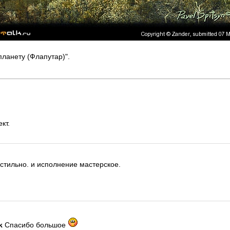
планету (Флапутар)".
кт.
стильно. и исполнение мастерское.
k
Спасибо большое