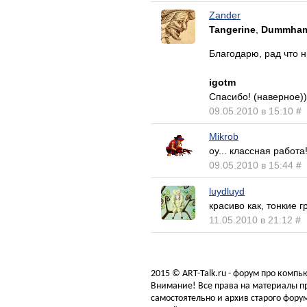
Zander
Tangerine
,
Dummham
Благодарю, рад что 
igotm
Спасибо! (наверное)))
09.05.2010 в 15:10
#
Mikrob
оу... классная работа
09.05.2010 в 15:44
#
luydluyd
красиво как, тонкие
11.05.2010 в 21:12
#
2015 © ART-Talk.ru - форум про комп
Внимание! Все права на материалы пр
самостоятельно и архив старого форум