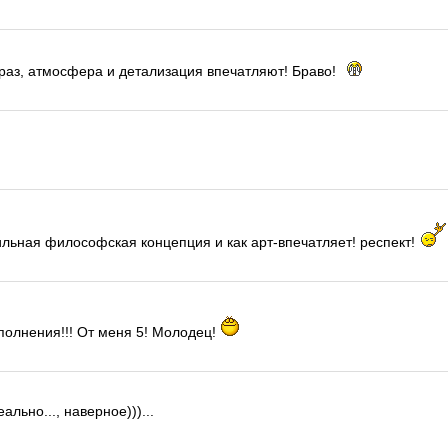
раз, атмосфера и детализация впечатляют! Браво!
ильная философская концепция и как арт-впечатляет! респект!
полнения!!! От меня 5! Молодец!
еально..., наверное)))...