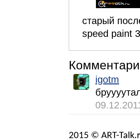
старый посл
speed paint 
Комментари
igotm
бруууутал
09.12.201
2015 © ART-Talk.