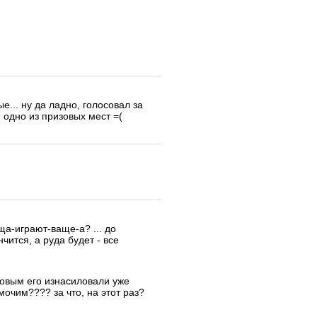
е... ну да ладно, голосовал за
 одно из призовых мест =(
-ща-играют-ваще-а? ... до
нчится, а руда будет - все
гровым его изнасиловали уже
 мочим???? за что, на этот раз?