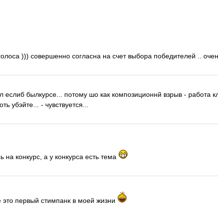
голоса ))) совершенно согласна на счет выбора победителей .. очен
л еслиб былкурсе... потому шо как композиционнй взрыв - работа кл
ть убэйте... - чувствуется...
ь на конкурс, а у конкурса есть тема
е это первый стимпанк в моей жизни