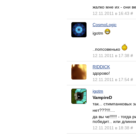
жалко мне их - они в
12.11.2011 в 16:43
#
CosmoLogic
igotm
..попсовенько
12.11.2011 в 17:38
#
RIDDICK
здорово!
12.11.2011 в 17:54
#
igotm
VampireD
так... стимпанковых 
нет???!!!....
да вы че!!!!!! - тогд
победит... или длинн
12.11.2011 в 18:38
#