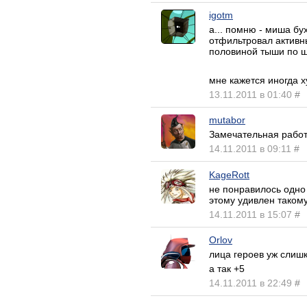
igotm
а... помню - миша бу
отфильтровал активнь
половиной тыши по шк
мне кажется иногда х
13.11.2011 в 01:40
#
mutabor
Замечательная работа
14.11.2011 в 09:11
#
KageRott
не понравилось одно 
этому удивлен такому
14.11.2011 в 15:07
#
Orlov
лица героев уж слиш
а так +5
14.11.2011 в 22:49
#