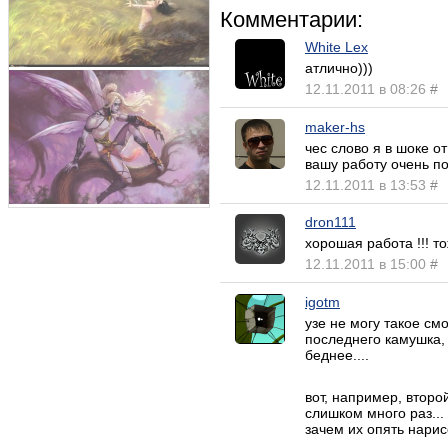
Комментарии:
White Lex
атлично)))
12.11.2011 в 08:26
#
maker-hs
чес слово я в шоке о
вашу работу очень по
12.11.2011 в 13:53
#
dron111
хорошая работа !!! то
12.11.2011 в 15:00
#
igotm
узе не могу такое смо
последнего камушка, а
беднее....
вот, например, второ
слишком много раз... 
зачем их опять нарис