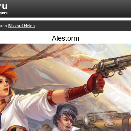
втор
Blizzard.Helen
Alestorm