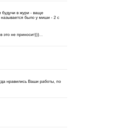
 будучи в жури - ваще
 называется было у миши - 2 с
это не приносит)))...
егда нравились Ваши работы, по