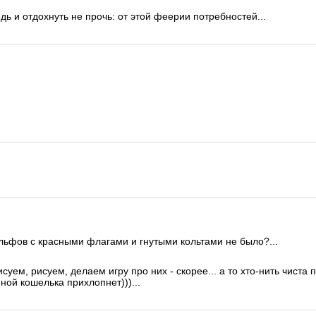
едь и отдохнуть не прочь: от этой феерии потребностей...
эльфов с красными флагами и гнутыми кольтами не было?...
а рисуем, рисуем, делаем игру про них - скорее... а то хто-нить чист
нной кошелька прихлопнет)))...