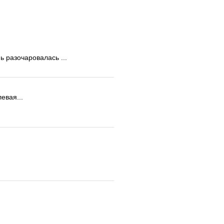
ь разочаровалась ...
евая...