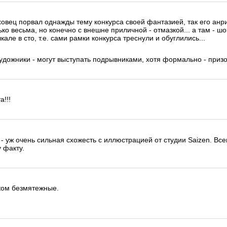
ховец порвал однажды тему конкурса своей фантазией, так его анри
ко весьма, но конечно с внешне приличной - отмазкой... а там - шо
але в сто, т.е. сами рамки конкурса треснули и обуглились...
удожники - могут выступать подрывниками, хотя формально - призов 
!!!
- уж очень сильная схожесть с иллюстрацией от студии Saizen. Вс
 факту.
ком безмятежные.