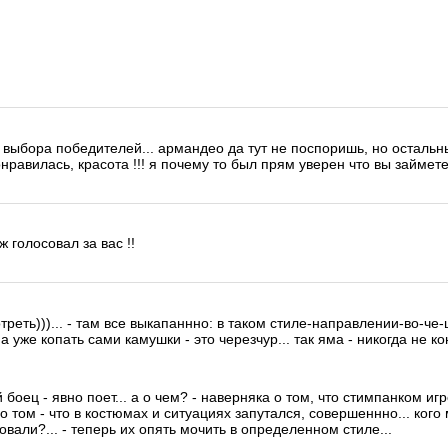
т выбора победителей... армандео да тут не поспоришь, но остальны
нравилась, красота !!! я почему то был прям уверен что вы займете
ж голосовал за вас !!
треть)))... - там все выкапаннно: в таком стиле-направлении-во-че
 уже копать сами камушки - это черезчур... так яма - никогда не ко
й боец - явно поет... а о чем? - наверняка о том, что стимпанком и
о том - что в костюмах и ситуациях запутался, совершеннно... кого
овали?... - теперь их опять мочить в определенном стиле...