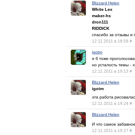
Blizzard.Helen
White Lex
maker-hs
dron111
RIDDICK
спасибо за отзывы и 
12.11.2011 в 18:58
#
igotm
я б тоже проголосова
но усталость темы - хо
12.11.2011 в 19:13
#
Blizzard.Helen
igotm
эта работа рисовалас
12.11.2011 в 19:24
#
Blizzard.Helen
И что самое забавно
12.11.2011 в 19:27
#